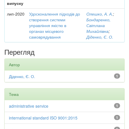
випуску
лип-2020
Удосконалення підходів до
Олешко, А. А.
;
створення системи
Бондаренко,
управління якістю в
Світлана
органах місцевого
Михайлівна
;
самоврядування
Діденко, Є. О.
Перегляд
Автор
Діденко, Є. О.
1
Тема
administrative service
1
international standard ISO 9001:2015
1