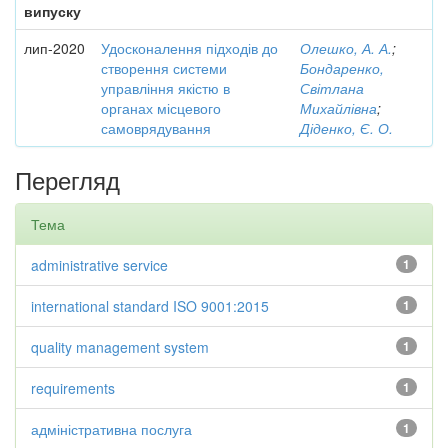
випуску
лип-2020
Удосконалення підходів до
Олешко, А. А.
;
створення системи
Бондаренко,
управління якістю в
Світлана
органах місцевого
Михайлівна
;
самоврядування
Діденко, Є. О.
Перегляд
Тема
administrative service
1
international standard ISO 9001:2015
1
quality management system
1
requirements
1
адміністративна послуга
1