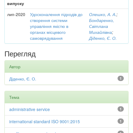
випуску
лип-2020
Удосконалення підходів до
Олешко, А. А.
;
створення системи
Бондаренко,
управління якістю в
Світлана
органах місцевого
Михайлівна
;
самоврядування
Діденко, Є. О.
Перегляд
Автор
Діденко, Є. О.
1
Тема
administrative service
1
international standard ISO 9001:2015
1