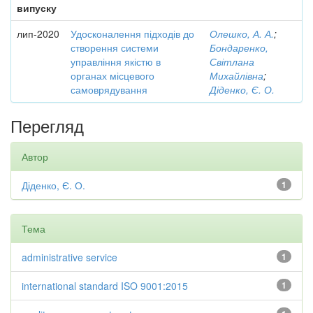
випуску
лип-2020
Удосконалення підходів до
Олешко, А. А.
;
створення системи
Бондаренко,
управління якістю в
Світлана
органах місцевого
Михайлівна
;
самоврядування
Діденко, Є. О.
Перегляд
Автор
Діденко, Є. О.
1
Тема
administrative service
1
international standard ISO 9001:2015
1