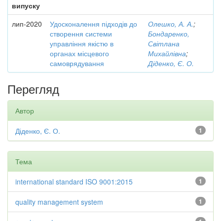
випуску
лип-2020
Удосконалення підходів до
Олешко, А. А.
;
створення системи
Бондаренко,
управління якістю в
Світлана
органах місцевого
Михайлівна
;
самоврядування
Діденко, Є. О.
Перегляд
Автор
Діденко, Є. О.
1
Тема
international standard ISO 9001:2015
1
quality management system
1