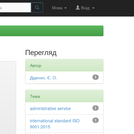
Мова
Вхід:
Перегляд
Автор
Діденко, Є. О.
1
Тема
administrative service
1
international standard ISO
1
9001:2015