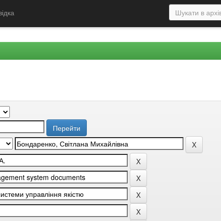
відка