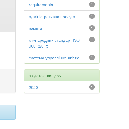
requirements
1
адміністративна послуга
1
вимоги
1
міжнародний стандарт ISO
1
9001:2015
система управління якістю
1
за датою випуску
2020
1