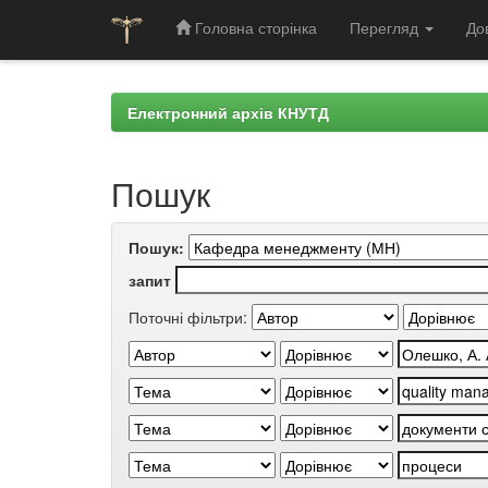
Головна сторінка
Перегляд
До
Skip
navigation
Електронний архів КНУТД
Пошук
Пошук:
запит
Поточні фільтри: