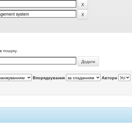
в пошуку.
Впорядкування
Автори