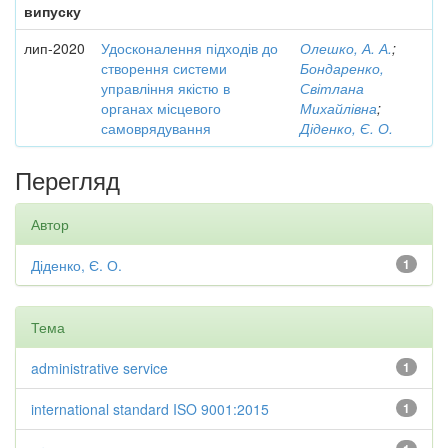
випуску
лип-2020
Удосконалення підходів до
Олешко, А. А.
;
створення системи
Бондаренко,
управління якістю в
Світлана
органах місцевого
Михайлівна
;
самоврядування
Діденко, Є. О.
Перегляд
Автор
Діденко, Є. О.
1
Тема
administrative service
1
international standard ISO 9001:2015
1