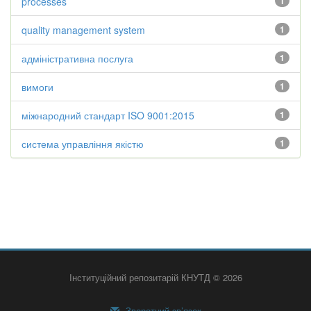
processes
1
quality management system
1
адміністративна послуга
1
вимоги
1
міжнародний стандарт ISO 9001:2015
1
система управління якістю
1
Інституційний репозитарій КНУТД © 2026
Зворотний зв’язок