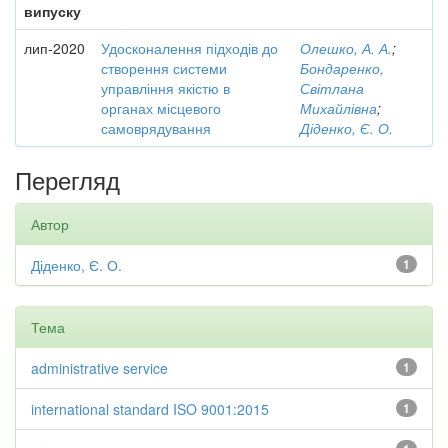
випуску
лип-2020
Удосконалення підходів до
Олешко, А. А.
;
створення системи
Бондаренко,
управління якістю в
Світлана
органах місцевого
Михайлівна
;
самоврядування
Діденко, Є. О.
Перегляд
Автор
Діденко, Є. О.
1
Тема
administrative service
1
international standard ISO 9001:2015
1