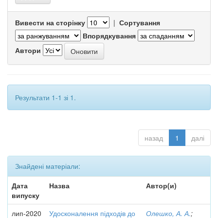
Вивести на сторінку
|
Сортування
Впорядкування
Автори
Результати 1-1 зі 1.
назад
1
далі
Знайдені матеріали:
Дата
Назва
Автор(и)
випуску
лип-2020
Удосконалення підходів до
Олешко, А. А.
;