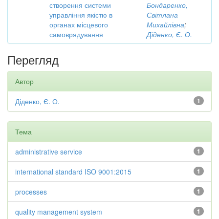
створення системи
Бондаренко,
управління якістю в
Світлана
органах місцевого
Михайлівна
;
самоврядування
Діденко, Є. О.
Перегляд
Автор
Діденко, Є. О.
1
Тема
administrative service
1
international standard ISO 9001:2015
1
processes
1
quality management system
1