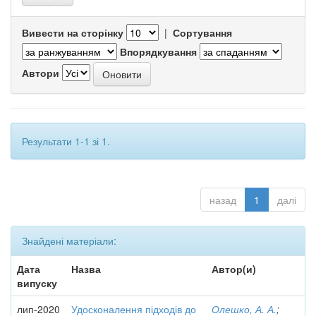
Вивести на сторінку
|
Сортування
Впорядкування
Автори
Результати 1-1 зі 1.
назад
1
далі
Знайдені матеріали:
Дата
Назва
Автор(и)
випуску
лип-2020
Удосконалення підходів до
Олешко, А. А.
;