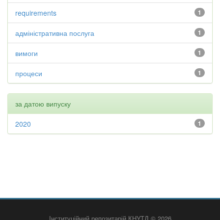
requirements
1
адміністративна послуга
1
вимоги
1
процеси
1
за датою випуску
2020
1
Інституційний репозитарій КНУТД © 2026