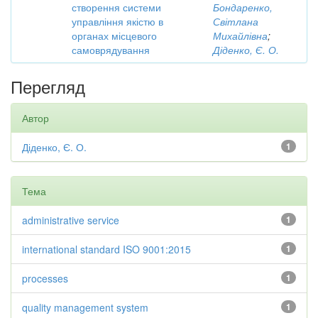
створення системи
Бондаренко,
управління якістю в
Світлана
органах місцевого
Михайлівна
;
самоврядування
Діденко, Є. О.
Перегляд
Автор
Діденко, Є. О.
1
Тема
administrative service
1
international standard ISO 9001:2015
1
processes
1
quality management system
1