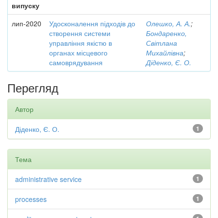
випуску
лип-2020
Удосконалення підходів до
Олешко, А. А.
;
створення системи
Бондаренко,
управління якістю в
Світлана
органах місцевого
Михайлівна
;
самоврядування
Діденко, Є. О.
Перегляд
Автор
Діденко, Є. О.
1
Тема
administrative service
1
processes
1