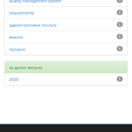
quality management system
1
requirements
1
адміністративна послуга
1
вимоги
1
процеси
1
за датою випуску
2020
1