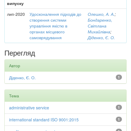
випуску
лип-2020
Удосконалення підходів до
Олешко, А. А.
;
створення системи
Бондаренко,
управління якістю в
Світлана
органах місцевого
Михайлівна
;
самоврядування
Діденко, Є. О.
Перегляд
Автор
Діденко, Є. О.
1
Тема
administrative service
1
international standard ISO 9001:2015
1