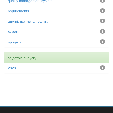
quality management system
1
requirements
1
адміністративна послуга
1
вимоги
1
процеси
1
за датою випуску
2020
1