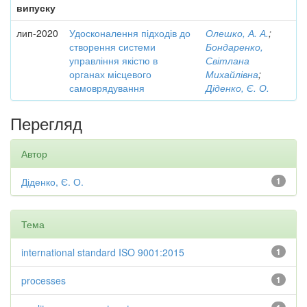
випуску
лип-2020
Удосконалення підходів до
Олешко, А. А.
;
створення системи
Бондаренко,
управління якістю в
Світлана
органах місцевого
Михайлівна
;
самоврядування
Діденко, Є. О.
Перегляд
Автор
Діденко, Є. О.
1
Тема
international standard ISO 9001:2015
1
processes
1