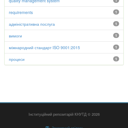
quality management system
1
requirements
1
адміністративна послуга
1
вимоги
1
міжнародний стандарт ISO 9001:2015
1
процеси
1
Інституційний репозитарій КНУТД © 2026
Зворотний зв’язок