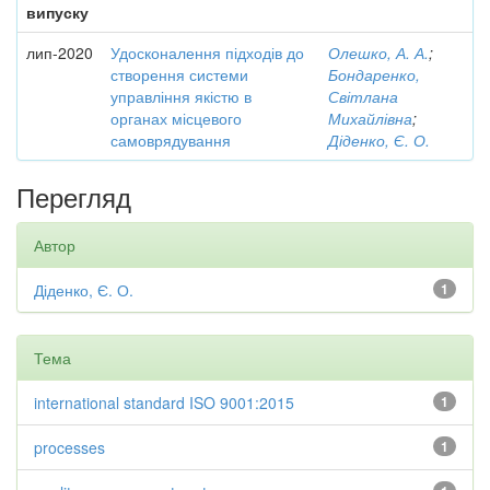
випуску
лип-2020
Удосконалення підходів до
Олешко, А. А.
;
створення системи
Бондаренко,
управління якістю в
Світлана
органах місцевого
Михайлівна
;
самоврядування
Діденко, Є. О.
Перегляд
Автор
Діденко, Є. О.
1
Тема
international standard ISO 9001:2015
1
processes
1