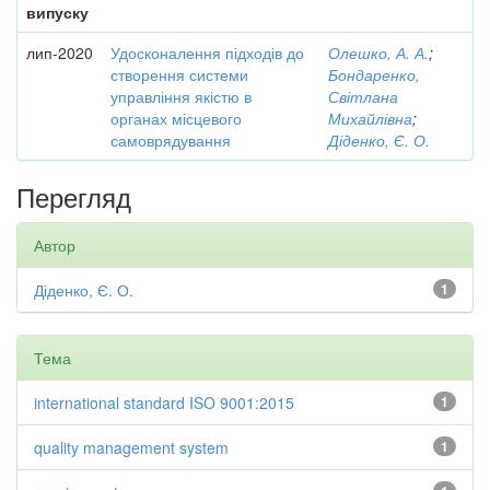
випуску
лип-2020
Удосконалення підходів до
Олешко, А. А.
;
створення системи
Бондаренко,
управління якістю в
Світлана
органах місцевого
Михайлівна
;
самоврядування
Діденко, Є. О.
Перегляд
Автор
Діденко, Є. О.
1
Тема
international standard ISO 9001:2015
1
quality management system
1