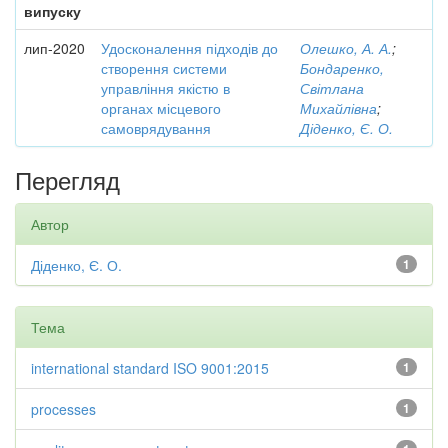
випуску
лип-2020
Удосконалення підходів до
Олешко, А. А.
;
створення системи
Бондаренко,
управління якістю в
Світлана
органах місцевого
Михайлівна
;
самоврядування
Діденко, Є. О.
Перегляд
Автор
Діденко, Є. О.
1
Тема
international standard ISO 9001:2015
1
processes
1