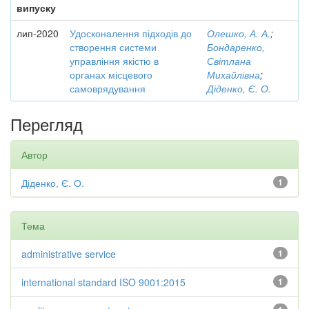
випуску
лип-2020
Удосконалення підходів до
Олешко, А. А.
;
створення системи
Бондаренко,
управління якістю в
Світлана
органах місцевого
Михайлівна
;
самоврядування
Діденко, Є. О.
Перегляд
Автор
Діденко, Є. О.
1
Тема
administrative service
1
international standard ISO 9001:2015
1