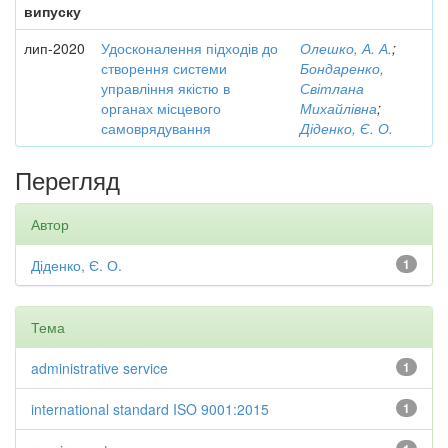
випуску
лип-2020
Удосконалення підходів до
Олешко, А. А.
;
створення системи
Бондаренко,
управління якістю в
Світлана
органах місцевого
Михайлівна
;
самоврядування
Діденко, Є. О.
Перегляд
Автор
Діденко, Є. О.
1
Тема
administrative service
1
international standard ISO 9001:2015
1