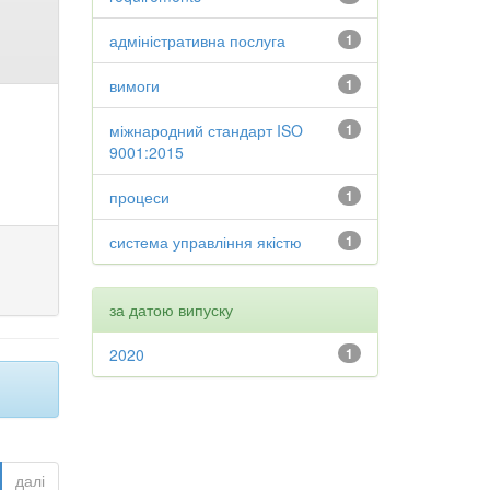
адміністративна послуга
1
вимоги
1
міжнародний стандарт ISO
1
9001:2015
процеси
1
система управління якістю
1
за датою випуску
2020
1
далі