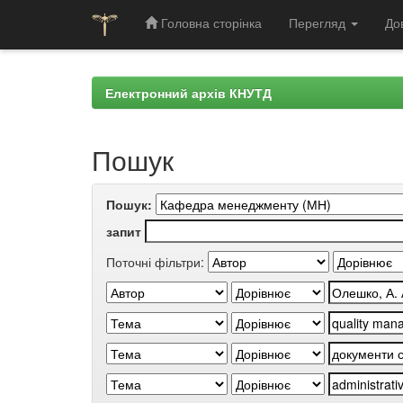
Головна сторінка
Перегляд
До
Skip
navigation
Електронний архів КНУТД
Пошук
Пошук:
запит
Поточні фільтри: