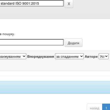
в пошуку.
Впорядкування
Автори
назад
1