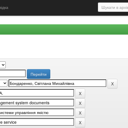
відка