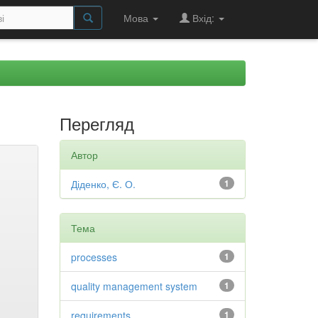
Мова
Вхід:
Перегляд
Автор
Діденко, Є. О.
1
Тема
processes
1
quality management system
1
requirements
1