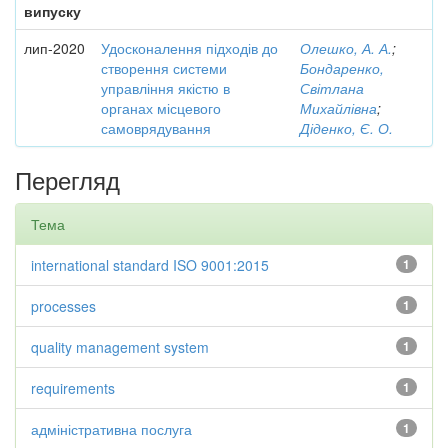
випуску
лип-2020
Удосконалення підходів до
Олешко, А. А.
;
створення системи
Бондаренко,
управління якістю в
Світлана
органах місцевого
Михайлівна
;
самоврядування
Діденко, Є. О.
Перегляд
Тема
international standard ISO 9001:2015
1
processes
1
quality management system
1
requirements
1
адміністративна послуга
1