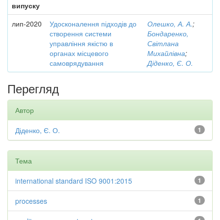
випуску
лип-2020
Удосконалення підходів до
Олешко, А. А.
;
створення системи
Бондаренко,
управління якістю в
Світлана
органах місцевого
Михайлівна
;
самоврядування
Діденко, Є. О.
Перегляд
Автор
Діденко, Є. О.
1
Тема
international standard ISO 9001:2015
1
processes
1