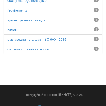
quality management system
1
requirements
1
адміністративна послуга
1
вимоги
1
міжнародний стандарт ISO 9001:2015
1
система управління якістю
1
Інституційний репозитарій КНУТД © 2026
Зворотний зв’язок