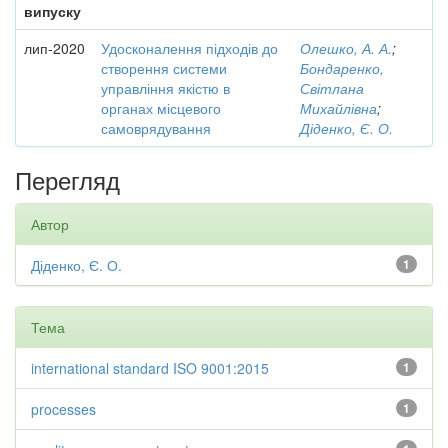
випуску
лип-2020
Удосконалення підходів до
Олешко, А. А.
;
створення системи
Бондаренко,
управління якістю в
Світлана
органах місцевого
Михайлівна
;
самоврядування
Діденко, Є. О.
Перегляд
Автор
Діденко, Є. О.
1
Тема
international standard ISO 9001:2015
1
processes
1