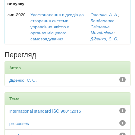
випуску
лип-2020
Удосконалення підходів до
Олешко, А. А.
;
створення системи
Бондаренко,
управління якістю в
Світлана
органах місцевого
Михайлівна
;
самоврядування
Діденко, Є. О.
Перегляд
Автор
Діденко, Є. О.
1
Тема
international standard ISO 9001:2015
1
processes
1