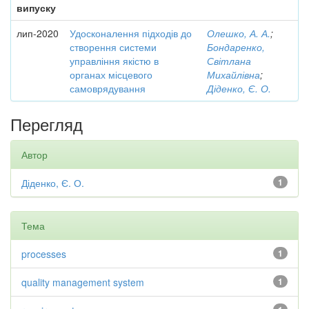
випуску
лип-2020
Удосконалення підходів до
Олешко, А. А.
;
створення системи
Бондаренко,
управління якістю в
Світлана
органах місцевого
Михайлівна
;
самоврядування
Діденко, Є. О.
Перегляд
Автор
Діденко, Є. О.
1
Тема
processes
1
quality management system
1