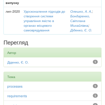
випуску
лип-2020
Удосконалення підходів до
Олешко, А. А.
;
створення системи
Бондаренко,
управління якістю в
Світлана
органах місцевого
Михайлівна
;
самоврядування
Діденко, Є. О.
Перегляд
Автор
Діденко, Є. О.
1
Тема
processes
1
requirements
1