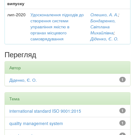
випуску
лип-2020
Удосконалення підходів до
Олешко, А. А.
;
створення системи
Бондаренко,
управління якістю в
Світлана
органах місцевого
Михайлівна
;
самоврядування
Діденко, Є. О.
Перегляд
Автор
Діденко, Є. О.
1
Тема
international standard ISO 9001:2015
1
quality management system
1