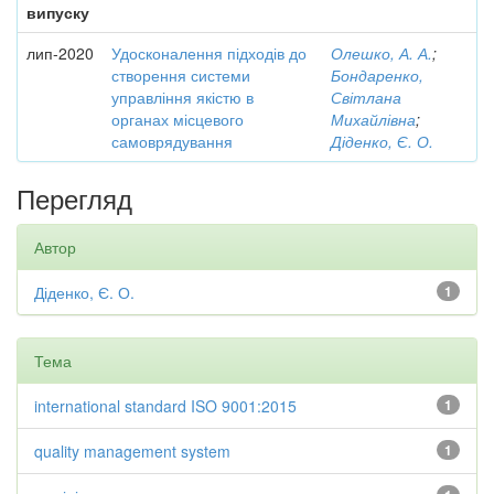
випуску
лип-2020
Удосконалення підходів до
Олешко, А. А.
;
створення системи
Бондаренко,
управління якістю в
Світлана
органах місцевого
Михайлівна
;
самоврядування
Діденко, Є. О.
Перегляд
Автор
Діденко, Є. О.
1
Тема
international standard ISO 9001:2015
1
quality management system
1