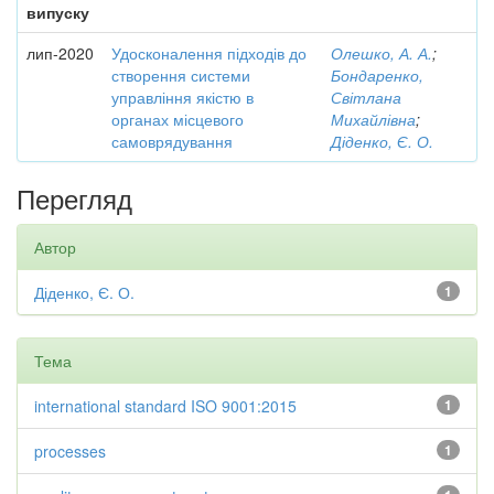
випуску
лип-2020
Удосконалення підходів до
Олешко, А. А.
;
створення системи
Бондаренко,
управління якістю в
Світлана
органах місцевого
Михайлівна
;
самоврядування
Діденко, Є. О.
Перегляд
Автор
Діденко, Є. О.
1
Тема
international standard ISO 9001:2015
1
processes
1