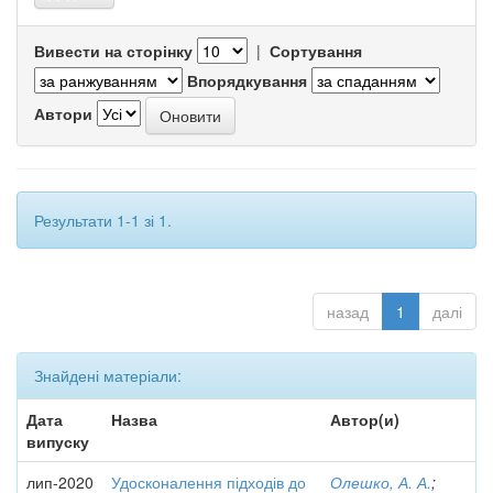
Вивести на сторінку
|
Сортування
Впорядкування
Автори
Результати 1-1 зі 1.
назад
1
далі
Знайдені матеріали:
Дата
Назва
Автор(и)
випуску
лип-2020
Удосконалення підходів до
Олешко, А. А.
;