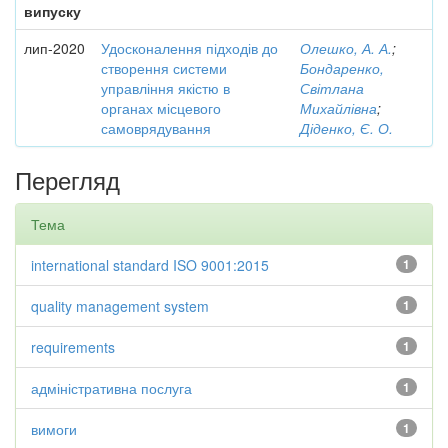
випуску
лип-2020
Удосконалення підходів до
Олешко, А. А.
;
створення системи
Бондаренко,
управління якістю в
Світлана
органах місцевого
Михайлівна
;
самоврядування
Діденко, Є. О.
Перегляд
Тема
international standard ISO 9001:2015
1
quality management system
1
requirements
1
адміністративна послуга
1
вимоги
1