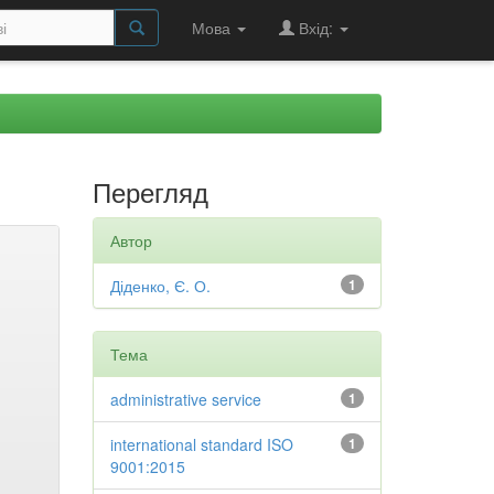
Мова
Вхід:
Перегляд
Автор
Діденко, Є. О.
1
Тема
administrative service
1
international standard ISO
1
9001:2015