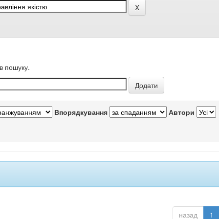
в пошуку.
Впорядкування
Автори
назад
1