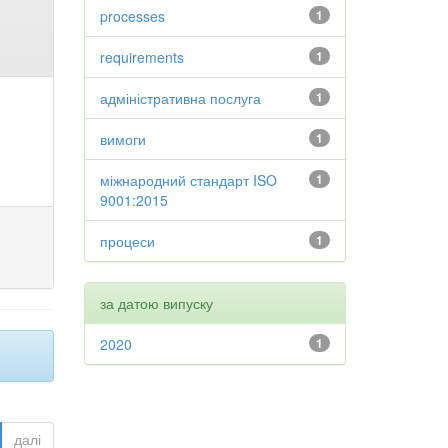
processes
1
requirements
1
адміністративна послуга
1
вимоги
1
міжнародний стандарт ISO
1
9001:2015
процеси
1
за датою випуску
2020
1
далі