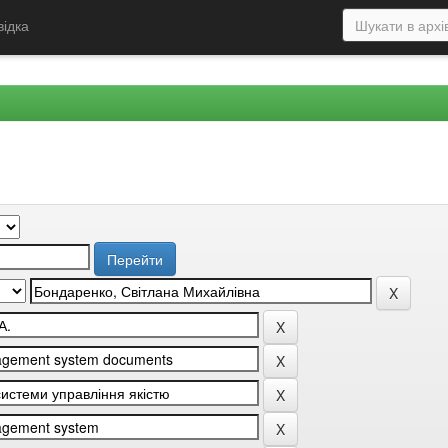
відка