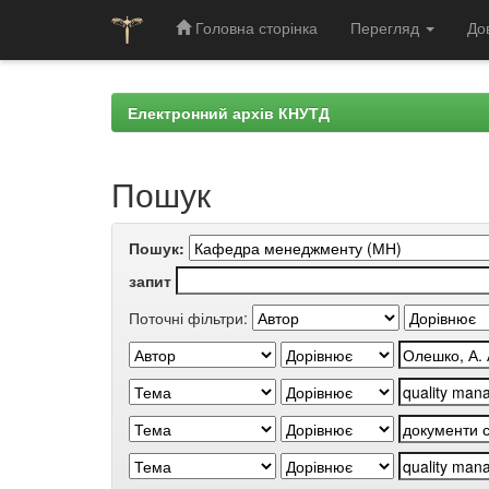
Головна сторінка
Перегляд
До
Skip
navigation
Електронний архів КНУТД
Пошук
Пошук:
запит
Поточні фільтри: