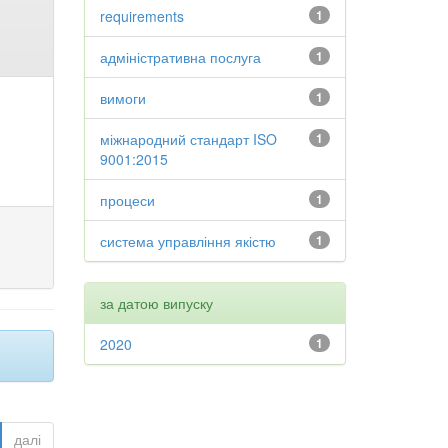
requirements
1
адміністративна послуга
1
вимоги
1
міжнародний стандарт ISO
1
9001:2015
процеси
1
система управління якістю
1
за датою випуску
2020
1
далі