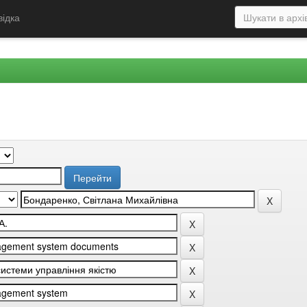
відка