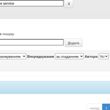
в пошуку.
Впорядкування
Автори
назад
1