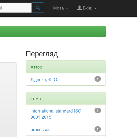
Мова
Вхід:
Перегляд
Автор
Діденко, Є. О.
1
Тема
international standard ISO
1
9001:2015
processes
1