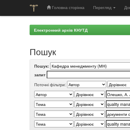
Головна сторінка
Перегляд
До
Skip
navigation
Електронний архів КНУТД
Пошук
Пошук:
запит
Поточні фільтри: