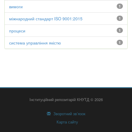
вимоги
1
міжнародний стандарт ISO 9001:2015
1
процеси
1
система управління якістю
1
Інституційний репозитарій КНУТД © 2026
Зворотний зв’язок
Карта сайту