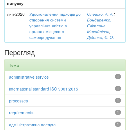
випуску
лип-2020
Удосконалення підходів до
Олешко, А. А.
;
створення системи
Бондаренко,
управління якістю в
Світлана
органах місцевого
Михайлівна
;
самоврядування
Діденко, Є. О.
Перегляд
Тема
administrative service
1
international standard ISO 9001:2015
1
processes
1
requirements
1
адміністративна послуга
1