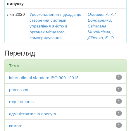
випуску
лип-2020
Удосконалення підходів до
Олешко, А. А.
;
створення системи
Бондаренко,
управління якістю в
Світлана
органах місцевого
Михайлівна
;
самоврядування
Діденко, Є. О.
Перегляд
Тема
international standard ISO 9001:2015
1
processes
1
requirements
1
адміністративна послуга
1
вимоги
1