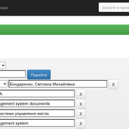
відка