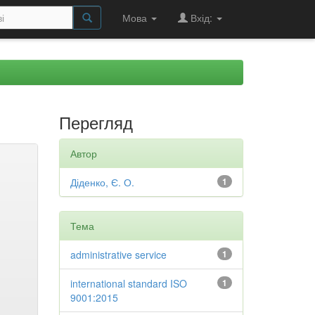
Мова
Вхід:
Перегляд
Автор
Діденко, Є. О.
1
Тема
administrative service
1
international standard ISO
1
9001:2015