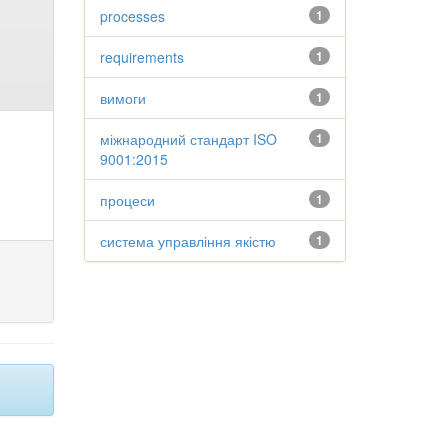
processes
1
requirements
1
вимоги
1
міжнародний стандарт ISO
1
9001:2015
процеси
1
система управління якістю
1