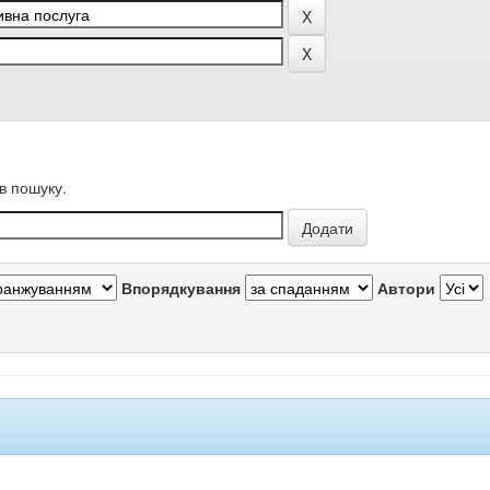
в пошуку.
Впорядкування
Автори