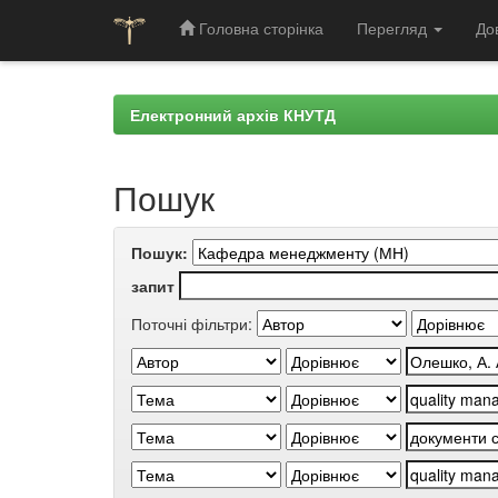
Головна сторінка
Перегляд
До
Skip
navigation
Електронний архів КНУТД
Пошук
Пошук:
запит
Поточні фільтри: