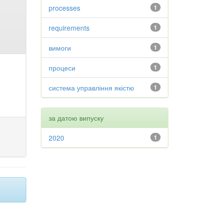
processes
1
requirements
1
вимоги
1
процеси
1
система управління якістю
1
за датою випуску
2020
1