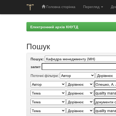
Головна сторінка
Перегляд
До
Skip
navigation
Електронний архів КНУТД
Пошук
Пошук:
запит
Поточні фільтри: