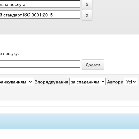
в пошуку.
Впорядкування
Автори