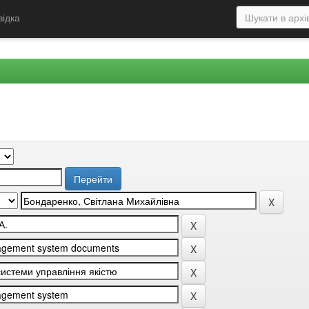
відка