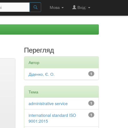
Мова
Вхід:
Перегляд
Автор
Діденко, Є. О.
1
Тема
administrative service
1
international standard ISO
1
9001:2015