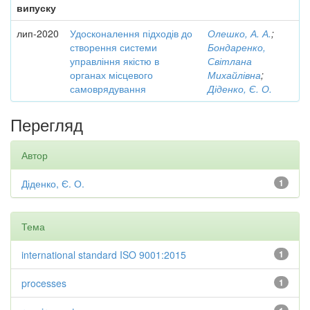
випуску
лип-2020
Удосконалення підходів до
Олешко, А. А.
;
створення системи
Бондаренко,
управління якістю в
Світлана
органах місцевого
Михайлівна
;
самоврядування
Діденко, Є. О.
Перегляд
Автор
Діденко, Є. О.
1
Тема
international standard ISO 9001:2015
1
processes
1