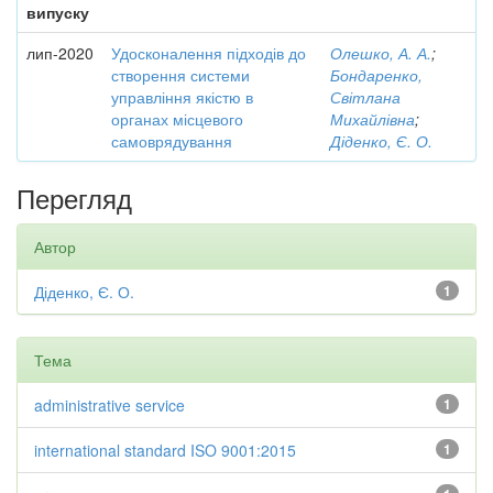
випуску
лип-2020
Удосконалення підходів до
Олешко, А. А.
;
створення системи
Бондаренко,
управління якістю в
Світлана
органах місцевого
Михайлівна
;
самоврядування
Діденко, Є. О.
Перегляд
Автор
Діденко, Є. О.
1
Тема
administrative service
1
international standard ISO 9001:2015
1