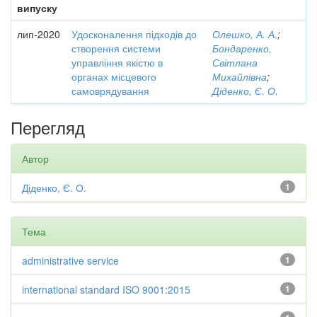
випуску
лип-2020
Удосконалення підходів до
Олешко, А. А.
;
створення системи
Бондаренко,
управління якістю в
Світлана
органах місцевого
Михайлівна
;
самоврядування
Діденко, Є. О.
Перегляд
Автор
Діденко, Є. О.
1
Тема
administrative service
1
international standard ISO 9001:2015
1