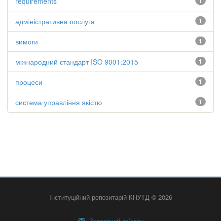
requirements
1
адміністративна послуга
1
вимоги
1
міжнародний стандарт ISO 9001:2015
1
процеси
1
система управління якістю
1
Інституційний репозитарій КНУТД © 2026
Зворотний зв’язок