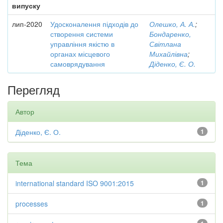
випуску
лип-2020
Удосконалення підходів до
Олешко, А. А.
;
створення системи
Бондаренко,
управління якістю в
Світлана
органах місцевого
Михайлівна
;
самоврядування
Діденко, Є. О.
Перегляд
Автор
Діденко, Є. О.
1
Тема
international standard ISO 9001:2015
1
processes
1