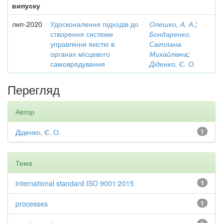
випуску
лип-2020
Удосконалення підходів до
Олешко, А. А.
;
створення системи
Бондаренко,
управління якістю в
Світлана
органах місцевого
Михайлівна
;
самоврядування
Діденко, Є. О.
Перегляд
Автор
Діденко, Є. О.
1
Тема
international standard ISO 9001:2015
1
processes
1