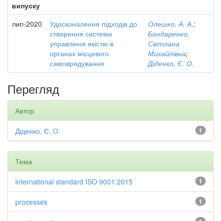
випуску
лип-2020
Удосконалення підходів до
Олешко, А. А.
;
створення системи
Бондаренко,
управління якістю в
Світлана
органах місцевого
Михайлівна
;
самоврядування
Діденко, Є. О.
Перегляд
Автор
Діденко, Є. О.
1
Тема
international standard ISO 9001:2015
1
processes
1