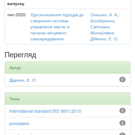
випуску
лип-2020
Удосконалення підходів до
Олешко, А. А.
;
створення системи
Бондаренко,
управління якістю в
Світлана
органах місцевого
Михайлівна
;
самоврядування
Діденко, Є. О.
Перегляд
Автор
Діденко, Є. О.
1
Тема
international standard ISO 9001:2015
1
processes
1