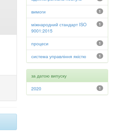
вимоги
1
міжнародний стандарт ISO
1
9001:2015
процеси
1
система управління якістю
1
за датою випуску
2020
1