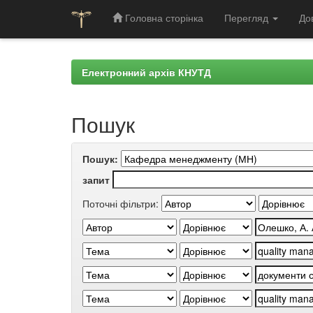
Головна сторінка
Перегляд
До
Skip
navigation
Електронний архів КНУТД
Пошук
Пошук:
запит
Поточні фільтри: