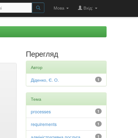
Мова
Вхід:
Перегляд
Автор
Діденко, Є. О.
1
Тема
processes
1
requirements
1
адміністративна послуга
1