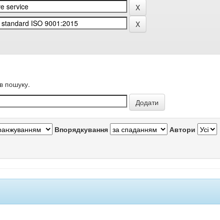
в пошуку.
Впорядкування
Автори