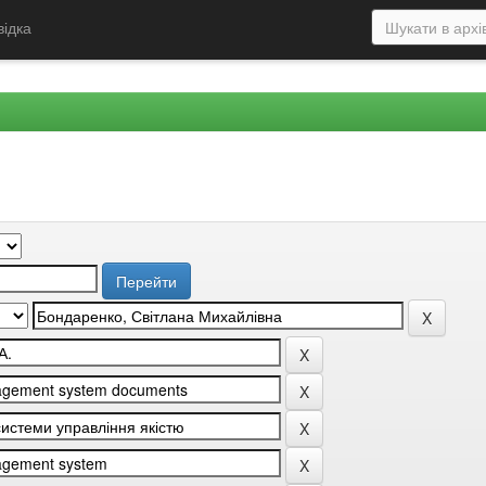
відка