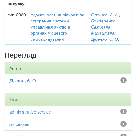
випуску
лип-2020
Удосконалення підходів до
Олешко, А. А.
;
створення системи
Бондаренко,
управління якістю в
Світлана
органах місцевого
Михайлівна
;
самоврядування
Діденко, Є. О.
Перегляд
Автор
Діденко, Є. О.
1
Тема
administrative service
1
processes
1