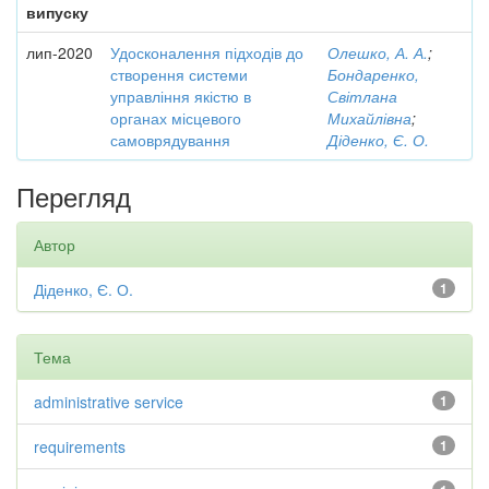
випуску
лип-2020
Удосконалення підходів до
Олешко, А. А.
;
створення системи
Бондаренко,
управління якістю в
Світлана
органах місцевого
Михайлівна
;
самоврядування
Діденко, Є. О.
Перегляд
Автор
Діденко, Є. О.
1
Тема
administrative service
1
requirements
1