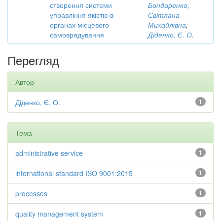
створення системи
Бондаренко,
управління якістю в
Світлана
органах місцевого
Михайлівна
;
самоврядування
Діденко, Є. О.
Перегляд
Автор
Діденко, Є. О.
1
Тема
administrative service
1
international standard ISO 9001:2015
1
processes
1
quality management system
1