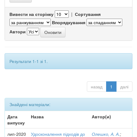
Вивести на сторінку
|
Сортування
Впорядкування
Автори
Результати 1-1 зі 1.
назад
1
далі
Знайдені матеріали:
Дата
Назва
Автор(и)
випуску
лип-2020
Удосконалення підходів до
Олешко, А. А.
;