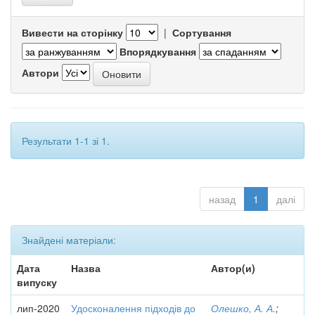
Вивести на сторінку
|
Сортування
Впорядкування
Автори
Результати 1-1 зі 1.
назад
1
далі
Знайдені матеріали:
Дата
Назва
Автор(и)
випуску
лип-2020
Удосконалення підходів до
Олешко, А. А.
;