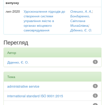
випуску
лип-2020
Удосконалення підходів до
Олешко, А. А.
;
створення системи
Бондаренко,
управління якістю в
Світлана
органах місцевого
Михайлівна
;
самоврядування
Діденко, Є. О.
Перегляд
Автор
Діденко, Є. О.
1
Тема
administrative service
1
international standard ISO 9001:2015
1