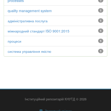
processes
1
quality management system
1
адміністративна послуга
1
міжнародний стандарт ISO 9001:2015
1
процеси
1
система управління якістю
1
Інституційний репозитарій КНУТД © 2026
Зворотний зв’язок