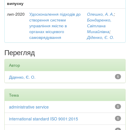
випуску
лип-2020
Удосконалення підходів до
Олешко, А. А.
;
створення системи
Бондаренко,
управління якістю в
Світлана
органах місцевого
Михайлівна
;
самоврядування
Діденко, Є. О.
Перегляд
Автор
Діденко, Є. О.
1
Тема
administrative service
1
international standard ISO 9001:2015
1